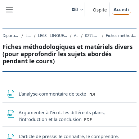
Vai al contenuto principale
Accedi
Ospite
Pannello laterale
Dipartimento di Studi Umanistici
Laurea Magistrale
LE68 - LINGUE, LETTERATURE STRANIERE E TURISMO CULTURALE
A.A. 2021 - 2022
027LM - LINGUA FRANCESE I 2021
Fiches méthodologiques et matériels divers (pour approfondir les sujets abordés pendant le cours)
Fiches méthodologiques et matériels divers
(pour approfondir les sujets abordés
pendant le cours)
Schema della sezione
File
L'analyse-commentaire de texte
PDF
Argumenter à l'écrit: les différents plans,
File
l'introduction et la conclusion
PDF
L'article de presse: le connaitre, le comprendre,