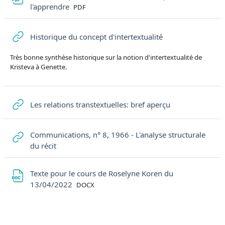
File
l'apprendre
PDF
URL
Historique du concept d'intertextualité
Très bonne synthèse historique sur la notion d'intertextualité de
Kristeva à Genette.
URL
Les relations transtextuelles: bref aperçu
Communications, n° 8, 1966 - L'analyse structurale
URL
du récit
Texte pour le cours de Roselyne Koren du
File
13/04/2022
DOCX