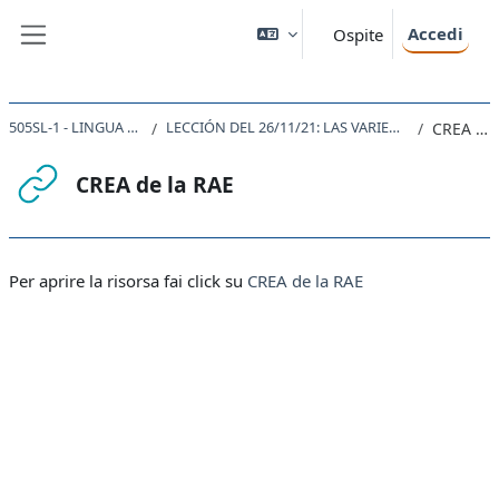
Vai al contenuto principale
Accedi
Ospite
Pannello laterale
505SL-1 - LINGUA SPAGNOLA 1 2021
LECCIÓN DEL 26/11/21: LAS VARIEDADES LINGÜÍSTICAS DEL ESPAÑOL
CREA de la RAE
CREA de la RAE
Aggregazione dei criteri
Per aprire la risorsa fai click su
CREA de la RAE