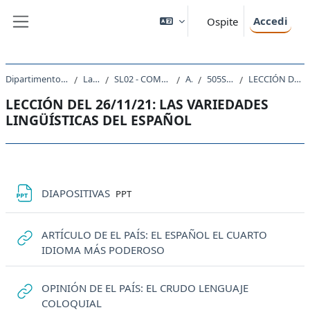
Vai al contenuto principale
Accedi
Ospite
Pannello laterale
Dipartimento di Scienze Giuridiche, del Linguaggio, dell`Interpretazione e della Traduzione
Laurea triennale (DM270)
SL02 - COMUNICAZIONE INTERLINGUISTICA APPLICATA ALLE PROFESSIONI GIURIDICHE
A.A. 2021 - 2022
505SL-1 - LINGUA SPAGNOLA 1 2021
LECCIÓN DEL 26/11/21: LAS VARIEDADES LINGÜÍSTICAS DEL ESPAÑOL
LECCIÓN DEL 26/11/21: LAS VARIEDADES
LINGÜÍSTICAS DEL ESPAÑOL
Schema della sezione
File
DIAPOSITIVAS
PPT
ARTÍCULO DE EL PAÍS: EL ESPAÑOL EL CUARTO
URL
IDIOMA MÁS PODEROSO
OPINIÓN DE EL PAÍS: EL CRUDO LENGUAJE
URL
COLOQUIAL