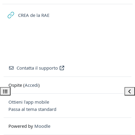
URL
CREA de la RAE
Contatta il supporto
Ospite (
Accedi
)
Apri indice del corso
Apri
Ottieni l'app mobile
Passa al tema standard
Powered by
Moodle