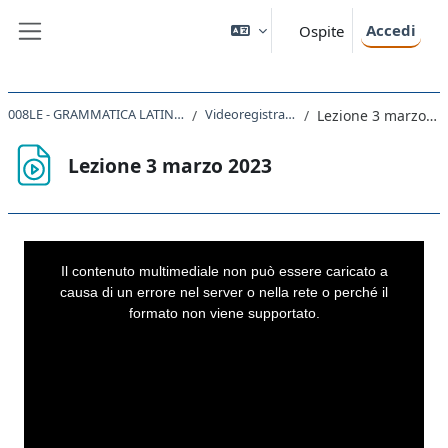
Vai al contenuto principale
Accedi
Ospite
Pannello laterale
008LE - GRAMMATICA LATINA 2022
Videoregistrazioni
Lezione 3 marzo 2023
Lezione 3 marzo 2023
Aggregazione dei criteri
This
is
a
Il contenuto multimediale non può essere caricato a
modal
window.
causa di un errore nel server o nella rete o perché il
formato non viene supportato.