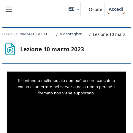
Vai al contenuto principale
Accedi
Ospite
Pannello laterale
008LE - GRAMMATICA LATINA 2022
Videoregistrazioni
Lezione 10 marzo 2023
Lezione 10 marzo 2023
Aggregazione dei criteri
This
is
a
Il contenuto multimediale non può essere caricato a
modal
window.
causa di un errore nel server o nella rete o perché il
formato non viene supportato.