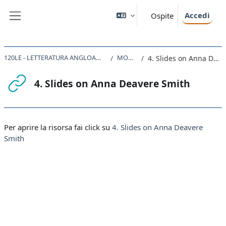
Vai al contenuto principale
Accedi
Ospite
Pannello laterale
120LE - LETTERATURA ANGLOAMERICANA III 2022
MODULE 2
4. Slides on Anna Deavere Smith
4. Slides on Anna Deavere Smith
Aggregazione dei criteri
Per aprire la risorsa fai click su
4. Slides on Anna Deavere
Smith