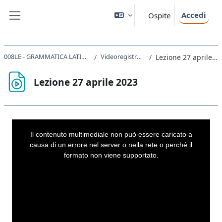
Vai al contenuto principale
Accedi
Ospite
Pannello laterale
008LE - GRAMMATICA LATINA 2022
Videoregistrazioni
Lezione 27 aprile 2023
Lezione 27 aprile 2023
Aggregazione dei criteri
This
is
a
Il contenuto multimediale non può essere caricato a
modal
window.
causa di un errore nel server o nella rete o perché il
formato non viene supportato.