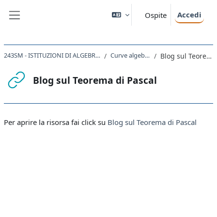
Vai al contenuto principale
Accedi
Ospite
Pannello laterale
243SM - ISTITUZIONI DI ALGEBRA E GEOMETRIA 2023
Curve algebriche piane
Blog sul Teorema di Pascal
Blog sul Teorema di Pascal
Aggregazione dei criteri
Per aprire la risorsa fai click su
Blog sul Teorema di Pascal