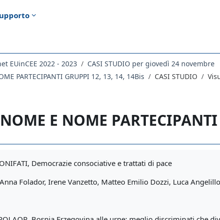
upporto
et EUinCEE 2022 - 2023
CASI STUDIO per giovedì 24 novembre
E PARTECIPANTI GRUPPI 12, 13, 14, 14Bis
CASI STUDIO
Vis
NOME E NOME PARTECIPANTI GR
i criteri
IFATI, Democrazie consociative e trattati di pace
nna Folador, Irene Vanzetto, Matteo Emilio Dozzi, Luca Angelill
LAOR, Bosnia Erzegovina alle urne: meglio discriminati che divis