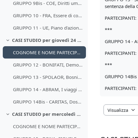
GRUPPO 9Bis - COE, Diritti umani di rom, sinti e popolazioni viaggianti in Europa
sentenza della 
GRUPPO 10 - FRA, Essere di colore nell’UE Seconda indagine su minoranze e discriminazioni nell’Unione europea
PARTECIPANTI: I
GRUPPO 11 - UE, Piano d'azione dell'UE sulla parità di genere nell'azione esterna dell'UE 2021-2025
***
CASI STUDIO per giovedì 24 novembre
GRUPPO 14 - ABR
Minimizza
COGNOME E NOME PARTECIPANTI GRUPPI 12, 13, 14, 14Bis
PARTECIPANTI:
GRUPPO 12 - BONIFATI, Democrazie consociative e trattati di pace
***
GRUPPO 14Bis - 
GRUPPO 13 - SPOLAOR, Bosnia Erzegovina alle urne: meglio discriminati che divisi?
PARTECIPANTI:
GRUPPO 14 - ABRAM, I viaggi d'istruzione dall'Italia ai Balcani occidentali
GRUPPO 14Bis - CARITAS, Dossier su riconciliazione, giovani e lavoro
CASI STUDIO per mercoledì 30 novembre
Minimizza
COGNOME E NOME PARTECIPANTI GRUPPI 15, 16, 17