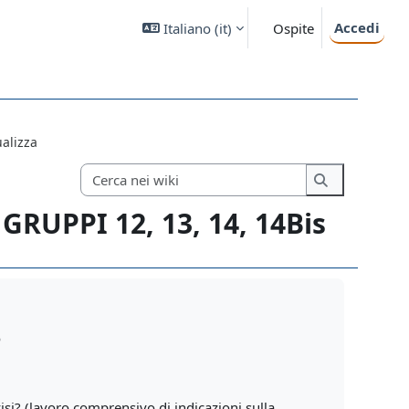
Accedi
Italiano ‎(it)‎
Ospite
ualizza
Cerca nei wiki
Cerca nei wik
UPPI 12, 13, 14, 14Bis
o
i? (lavoro comprensivo di indicazioni sulla