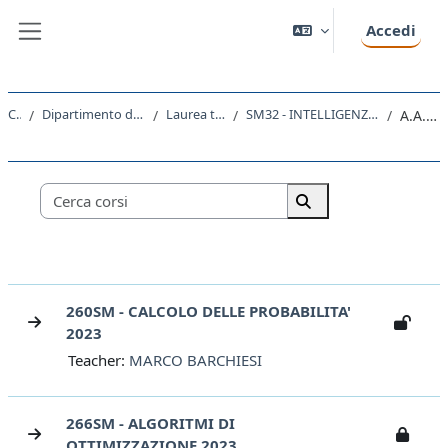
Vai al contenuto principale
Accedi
Pannello laterale
Corsi
Dipartimento di Matematica e Geoscienze
Laurea triennale (DM270)
SM32 - INTELLIGENZA ARTIFICIALE E DATA ANALYTICS
A.A. 2023 - 2024
Categorie di corso
Cerca corsi
Cerca corsi
260SM - CALCOLO DELLE PROBABILITA'
2023
Teacher:
MARCO BARCHIESI
266SM - ALGORITMI DI
OTTIMIZZAZIONE 2023