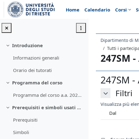
Vai al contenuto principale
Home
Calendario
Corsi
S
Dipartimento di M
Introduzione
Minimizza
Tutti i partecip
247SM -
Informazioni generali
Orario dei tutorati
247SM - 
Programma del corso
Minimizza
Filtri
Filtri
Programma del corso a.a. 2023/2024
Filtri
Visualizza più elem
Prerequisiti e simboli usati nel corso
Minimizza
Dal
Prerequisiti
Simboli