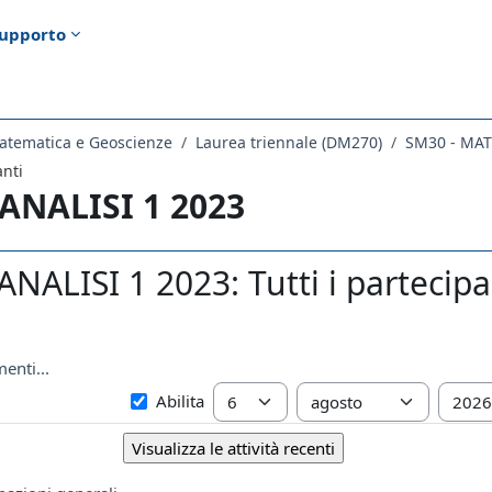
upporto
atematica e Geoscienze
Laurea triennale (DM270)
SM30 - MA
anti
 ANALISI 1 2023
ANALISI 1 2023: Tutti i partecipa
enti...
Dal
Giorno
Mese
Anno
Abilita