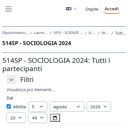
Vai al contenuto principale
Accedi
Ospite
Pannello laterale
Dipartimento di Scienze Politiche e Sociali
Laurea triennale (DM270)
SP01 - SCIENZE INTERNAZIONALI E DIPLOMATICHE
A.A. 2024 - 2025
Attività recente
Tutti i partecipanti
514SP - SOCIOLOGIA 2024
514SP - SOCIOLOGIA 2024: Tutti i
partecipanti
Filtri
Filtri
Filtri
Visualizza più elementi...
Dal
Dal
Giorno
Mese
Anno
Abilita
Ora
Minuto