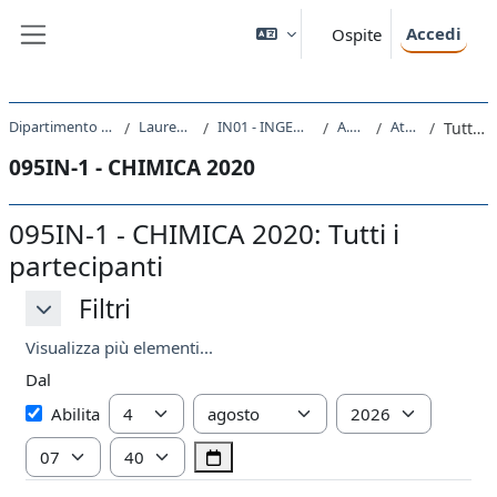
Vai al contenuto principale
Accedi
Ospite
Pannello laterale
Dipartimento di Ingegneria e Architettura
Laurea triennale (DM270)
IN01 - INGEGNERIA CIVILE E AMBIENTALE
A.A. 2020 - 2021
Attività recente
Tutti i partecipanti
095IN-1 - CHIMICA 2020
095IN-1 - CHIMICA 2020: Tutti i
partecipanti
Filtri
Filtri
Filtri
Visualizza più elementi...
Dal
Dal
Giorno
Mese
Anno
Abilita
Ora
Minuto