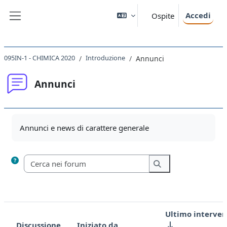
Vai al contenuto principale
Accedi
Ospite
Pannello laterale
095IN-1 - CHIMICA 2020
Introduzione
Annunci
Annunci
Aggregazione dei criteri
Annunci e news di carattere generale
Cerca nei forum
Cerca nei forum
Ultimo interven
Discussione
Iniziato da