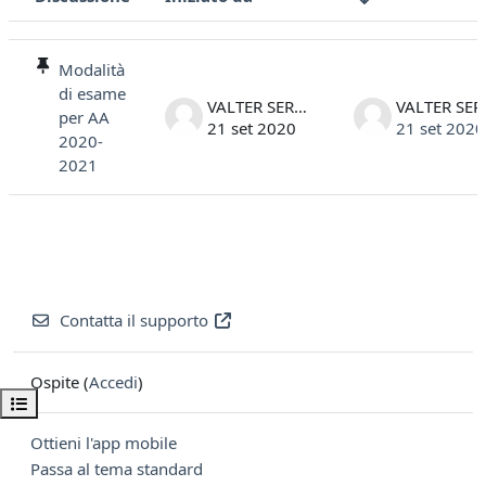
Stato
Elenco delle discussioni. Visualizzazione di 1 discussioni su 1
Modalità
di esame
VALTER SERGO
VAL
per AA
21 set 2020
21 set 2020
2020-
2021
Contatta il supporto
Ospite (
Accedi
)
Apri indice del corso
Ottieni l'app mobile
Passa al tema standard