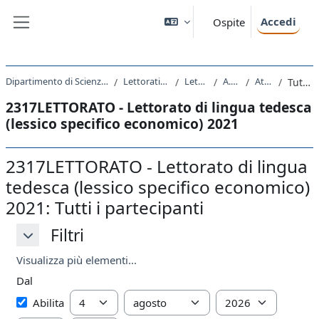
Vai al contenuto principale
Accedi
Ospite
Pannello laterale
Dipartimento di Scienze Economiche, Aziendali, Matematiche e Statistiche
Lettorati e altre attivita' didattiche
Lettorati - Lettorati
A.A. 2021 - 2022
Attività recente
Tutti i partecipanti
2317LETTORATO - Lettorato di lingua tedesca
(lessico specifico economico) 2021
2317LETTORATO - Lettorato di lingua
tedesca (lessico specifico economico)
2021: Tutti i partecipanti
Filtri
Filtri
Filtri
Visualizza più elementi...
Dal
Dal
Giorno
Mese
Anno
Abilita