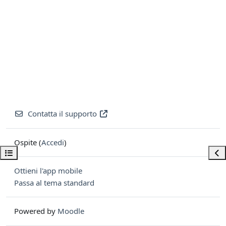
Contatta il supporto
Ospite (
Accedi
)
Apri indice del corso
Apri
Ottieni l'app mobile
Passa al tema standard
Powered by
Moodle