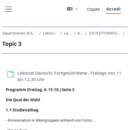
Vai al contenuto principale
Accedi
Ospite
Pannello laterale
Dipartimento di Scienze Economiche, Aziendali, Matematiche e Statistiche
Lettorati e altre attivita' didattiche
Lettorati - Lettorati
A.A. 2021 - 2022
2317LETTORATO - Lettorato di lingua tedesca (lessico specifico economico) 2021
Top
Topic 3
Schema della sezione
Lektorat Deutsch/ Fortgeschrittene , Freitags von 11
Cartella
bis 12.30 Uhr
Programm (Freitag, d. 15.10.) Seite 5
Die Qual der Wahl
1.1 Studienalltag
- Konversation in Kleingruppen anhand von Fotos.