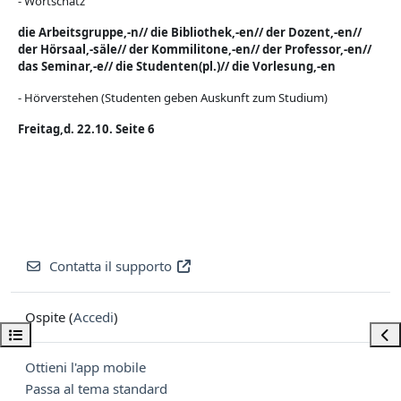
- Wortschatz
die Arbeitsgruppe,-n//
die Bibliothek,-en//
der Dozent,-en//
der Hörsaal,-säle// der Kommilitone,-en// der Professor,-en//
das Seminar,-e// die Studenten(pl.)// die Vorlesung,-en
- Hörverstehen (Studenten geben Auskunft zum Studium)
Freitag,d. 22.10. Seite 6
Contatta il supporto
Ospite (
Accedi
)
Apri indice del corso
Apri
Ottieni l'app mobile
Passa al tema standard