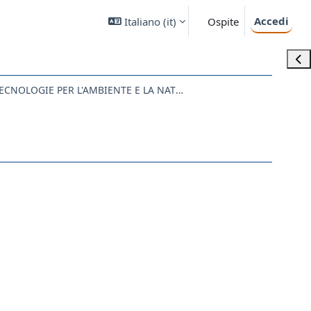
Accedi
Italiano ‎(it)‎
Ospite
Apri
SM40 - SCIENZE E TECNOLOGIE PER L'AMBIENTE E LA NATURA