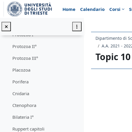
Vai al contenuto principale
Home
Calendario
Corsi
S
Origine della vita
Estinzioni di massa
Protozoa I°
Dipartimento di Sc
A.A. 2021 - 202
Protozoa II°
Topic 10
Protozoa III°
Placozoa
Schema d
Porifera
Cnidaria
Ctenophora
Bilateria I°
Ruppert capitoli