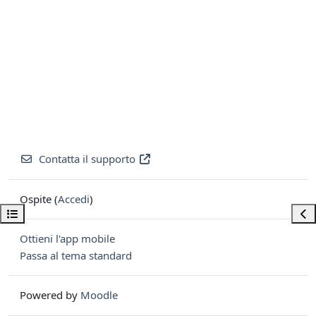
Contatta il supporto
Ospite (
Accedi
)
Apri indice del corso
Apri
Ottieni l'app mobile
Passa al tema standard
Powered by
Moodle