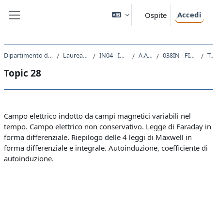
Vai al contenuto principale
Accedi
Ospite
Pannello laterale
Dipartimento di Ingegneria e Architettura
Laurea triennale (DM270)
IN04 - INGEGNERIA NAVALE
A.A. 2021 - 2022
038IN - FISICA GENERALE II 2021
Topic 28
Topic 28
Schema della sezione
Campo elettrico indotto da campi magnetici variabili nel
tempo. Campo elettrico non conservativo. Legge di Faraday in
forma differenziale. Riepilogo delle 4 leggi di Maxwell in
forma differenziale e integrale. Autoinduzione, coefficiente di
autoinduzione.