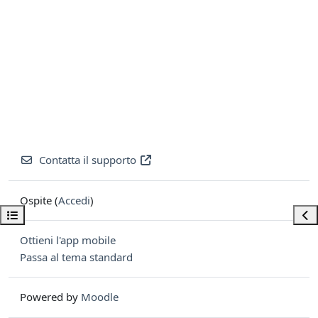
Contatta il supporto
Ospite (
Accedi
)
Apri indice del corso
Apri
Ottieni l'app mobile
Passa al tema standard
Powered by
Moodle