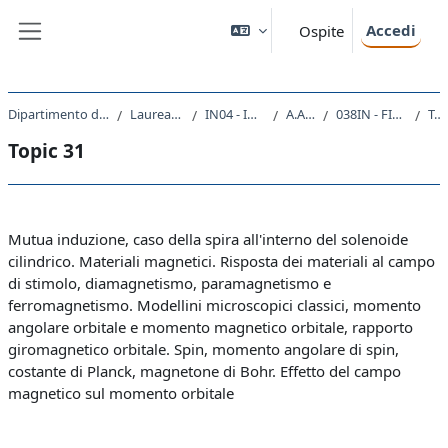
Vai al contenuto principale
Accedi
Ospite
Pannello laterale
Dipartimento di Ingegneria e Architettura
Laurea triennale (DM270)
IN04 - INGEGNERIA NAVALE
A.A. 2021 - 2022
038IN - FISICA GENERALE II 2021
Topic 31
Topic 31
Schema della sezione
Mutua induzione, caso della spira all'interno del solenoide
cilindrico. Materiali magnetici. Risposta dei materiali al campo
di stimolo, diamagnetismo, paramagnetismo e
ferromagnetismo. Modellini microscopici classici, momento
angolare orbitale e momento magnetico orbitale, rapporto
giromagnetico orbitale. Spin, momento angolare di spin,
costante di Planck, magnetone di Bohr. Effetto del campo
magnetico sul momento orbitale