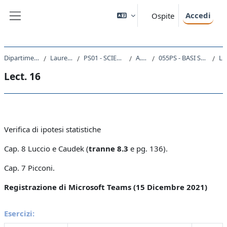
Vai al contenuto principale
Accedi
Ospite
Pannello laterale
Dipartimento di Scienze della Vita
Laurea triennale (DM270)
PS01 - SCIENZE E TECNICHE PSICOLOGICHE
A.A. 2021 - 2022
055PS - BASI STATISTICHE PER LA PSICOLOGIA 2021
Lect. 
Lect. 16
Schema della sezione
Verifica di ipotesi statistiche
Cap. 8 Luccio e Caudek
(
tranne 8.3
e pg. 136).
Cap. 7 Picconi.
Registrazione di Microsoft Teams (15 Dicembre 2021)
Esercizi: