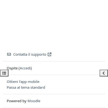
Contatta il supporto
Ospite (
Accedi
)
Apri indice del corso
Apri
Ottieni l'app mobile
Passa al tema standard
Powered by
Moodle