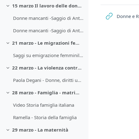
15 marzo Il lavoro delle donne nel Sud del Mondo
Minimizza
Donne e R
Donne mancanti -Saggio di Antonella Rondinone
Donne mancanti -Saggio di Antonella Rondinone
21 marzo - Le migrazioni femminili
Minimizza
Saggi su emigrazione femminile passato e presente
22 marzo - La violenza contro le donne
Minimizza
Paola Degani - Donne, diritti umani e guerra
28 marzo - Famiglia - matrimonio e divorzio - relazioni affettive
Minimizza
Video Storia famiglia italiana
Ramella - Storia della famiglia
29 marzo - La maternità
Minimizza