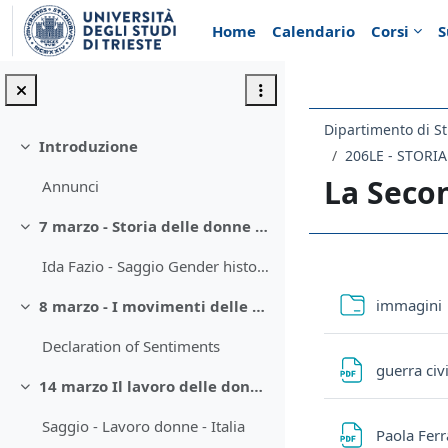
Vai al contenuto principale
Home
Calendario
Corsi
S
Dipartimento di St
Introduzione
Minimizza
206LE - STORI
La Seco
Annunci
7 marzo - Storia delle donne e storia di genere
Minimizza
Ida Fazio - Saggio Gender history
Schema d
C
immagini
8 marzo - I movimenti delle donne
Minimizza
Declaration of Sentiments
guerra civ
14 marzo Il lavoro delle donne in occidente
Minimizza
Saggio - Lavoro donne - Italia
Paola Ferr