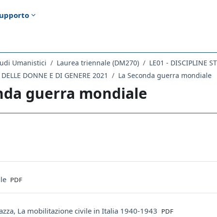
upporto
udi Umanistici
Laurea triennale (DM270)
LE01 - DISCIPLINE 
A DELLE DONNE E DI GENERE 2021
La Seconda guerra mondiale
nda guerra mondiale
ella sezione
artella
File
ile
PDF
File
azza, La mobilitazione civile in Italia 1940-1943
PDF