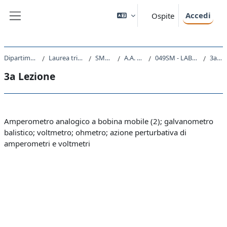
Vai al contenuto principale
Accedi
Ospite
Pannello laterale
Dipartimento di Fisica
Laurea triennale (DM270)
SM20 - FISICA
A.A. 2022 - 2023
049SM - LABORATORIO II 2022
3a Lezione
3a Lezione
Schema della sezione
Amperometro analogico a bobina mobile (2); galvanometro
balistico; voltmetro; ohmetro; azione perturbativa di
amperometri e voltmetri