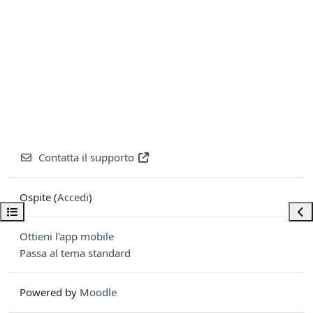
Contatta il supporto
Ospite (
Accedi
)
Apri indice del corso
Apri
Ottieni l'app mobile
Passa al tema standard
Powered by
Moodle