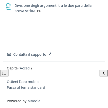
Divisione degli argomenti tra le due parti della
File
prova scritta
PDF
Contatta il supporto
Ospite (
Accedi
)
Apri indice del corso
Apri
Ottieni l'app mobile
Passa al tema standard
Powered by
Moodle