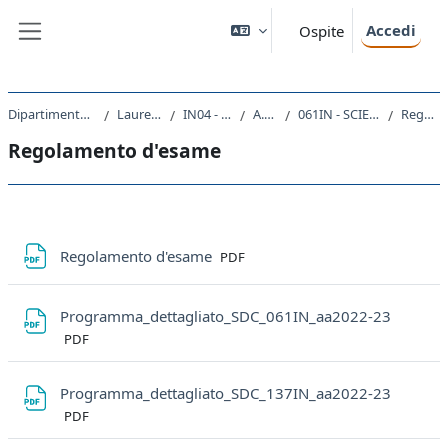
Vai al contenuto principale
Accedi
Ospite
Pannello laterale
Dipartimento di Ingegneria e Architettura
Laurea triennale (DM270)
IN04 - INGEGNERIA NAVALE
A.A. 2022 - 2023
061IN - SCIENZA DELLE COSTRUZIONI 2022
Regolamento d'esame
Regolamento d'esame
Schema della sezione
File
Regolamento d'esame
PDF
File
Programma_dettagliato_SDC_061IN_aa2022-23
PDF
File
Programma_dettagliato_SDC_137IN_aa2022-23
PDF