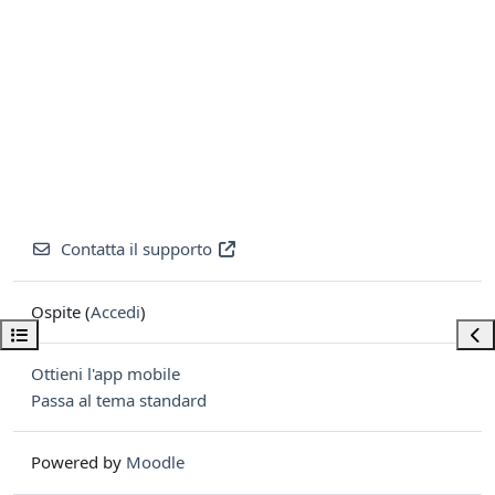
Contatta il supporto
Ospite (
Accedi
)
Apri indice del corso
Apri
Ottieni l'app mobile
Passa al tema standard
Powered by
Moodle