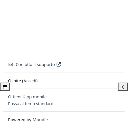
Contatta il supporto
Ospite (
Accedi
)
Apri indice del corso
Apri
Ottieni l'app mobile
Passa al tema standard
Powered by
Moodle