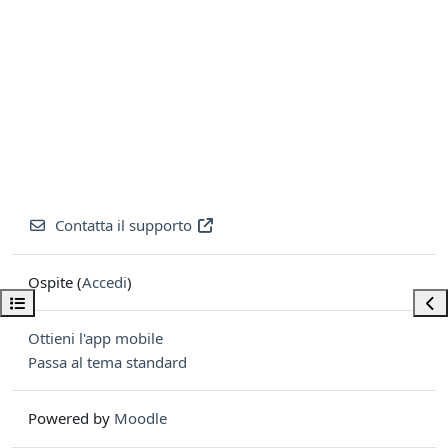
Contatta il supporto
Ospite (
Accedi
)
Apri indice del corso
Apri
Ottieni l'app mobile
Passa al tema standard
Powered by
Moodle