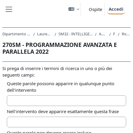
Vai al contenuto principale
Accedi
Ospite
Pannello laterale
Dipartimento di Matematica e Geoscienze
Laurea triennale (DM270)
SM32 - INTELLIGENZA ARTIFICIALE E DATA ANALYTICS
A.A. 2022 - 2023
Forum
Ricerca avanzata
270SM - PROGRAMMAZIONE AVANZATA E
PARALLELA 2022
Si prega di inserire i termini di ricerca in uno o più dei
seguenti campi:
Queste parole possono apparire in qualunque punto
dell'intervento
Nell'intervento deve apparire esattamente questa frase
Queste parole non devono essere incluse