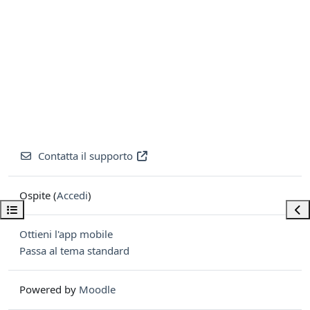
Contatta il supporto
Ospite (
Accedi
)
Apri indice del corso
Apri
Ottieni l'app mobile
Passa al tema standard
Powered by
Moodle