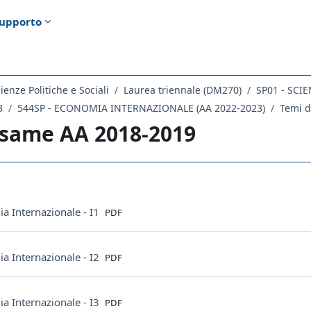
upporto
ienze Politiche e Sociali
Laurea triennale (DM270)
SP01 - SCI
3
544SP - ECONOMIA INTERNAZIONALE (AA 2022-2023)
Temi d
esame AA 2018-2019
ella sezione
File
a Internazionale - I1
PDF
File
a Internazionale - I2
PDF
File
a Internazionale - I3
PDF