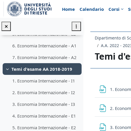
Vai al contenuto principale
Home
Calendario
Corsi
S
3. Economia Internazionale - I2
4. Economia Internazionale - E1
5. Economia Internazionale - E2
Dipartimento di Sc
A.A. 2022 - 202
6. Economia Internazionale - A1
Temi d'
7. Economia Internazionale - A2
Temi d'esame AA 2018-2019
Minimizza
Schema d
1. Economia Internazionale - I1
1. Economi
2. Economia Internazionale - I2
3. Economia Internazionale - I3
2. Economi
4. Economia Internazionale - E1
3. Economi
5. Economia Internazionale - E2