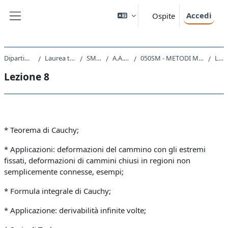
Vai al contenuto principale
Accedi
Ospite
Pannello laterale
Dipartimento di Fisica
Laurea triennale (DM270)
SM20 - FISICA
A.A. 2022 - 2023
050SM - METODI MATEMATICI DELLA FISICA 2022
Lezione 8
Lezione 8
Schema della sezione
* Teorema di Cauchy;
* Applicazioni: deformazioni del cammino con gli estremi
fissati, deformazioni di cammini chiusi in regioni non
semplicemente connesse, esempi;
* Formula integrale di Cauchy;
* Applicazione: derivabilità infinite volte;