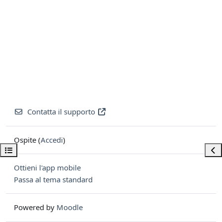
Contatta il supporto
Ospite (
Accedi
)
Apri indice del corso
Apri
Ottieni l'app mobile
Passa al tema standard
Powered by
Moodle