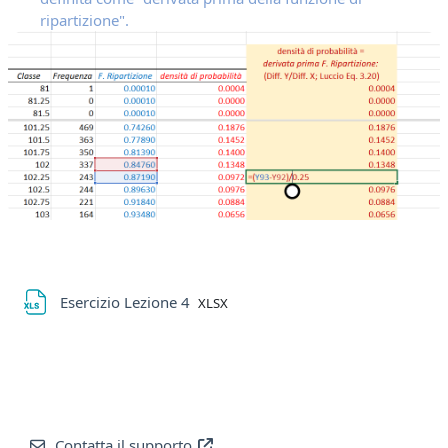
ripartizione".
File
Esercizio Lezione 4
XLSX
Contatta il supporto