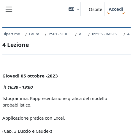
Vai al contenuto principale
Accedi
Ospite
Pannello laterale
Dipartimento di Scienze della Vita
Laurea triennale (DM270)
PS01 - SCIENZE E TECNICHE PSICOLOGICHE
A.A. 2023 - 2024
055PS - BASI STATISTICHE PER LA PSICOLOGIA 2023
4 Lezione
4 Lezione
Schema della sezione
Giovedì 05 ottobre -2023
h
16:30 - 19:00
Istogramma: Rappresentazione grafica del modello
probabilistico.
Applicazione pratica con Excel.
(Cap. 3 Luccio e Caudek)