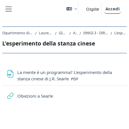
Vai al contenuto principale
Accedi
Ospite
Pannello laterale
Dipartimento di Scienze Giuridiche, del Linguaggio, dell`Interpretazione e della Traduzione
Laurea Magistrale Ciclo Unico 5 anni
GI01 - GIURISPRUDENZA
A.A. 2023 - 2024
099GI-3 - DIRITTO E INTELLIGENZA ARTIFICIALE - MOD. 3 2023
L'esperimento della stanza cinese
L'esperimento della stanza cinese
Schema della sezione
La mente è un programma? L'esperimento della
File
stanza cinese di J.R. Searle
PDF
URL
Obiezioni a Searle