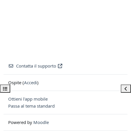
Contatta il supporto
Ospite (
Accedi
)
Apri indice del corso
Apri
Ottieni l'app mobile
Passa al tema standard
Powered by
Moodle