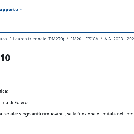
upporto
sica
Laurea triennale (DM270)
SM20 - FISICA
A.A. 2023 - 20
 10
ella sezione
tica;
mma di Eulero;
tà isolate: singolarità rimuovibili, se la funzione è limitata nell'int