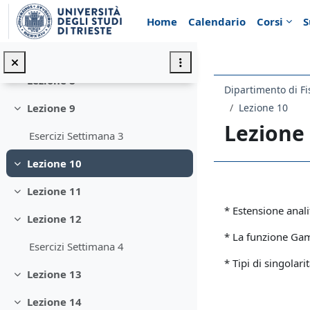
Minimizza
Vai al contenuto principale
Home
Calendario
Corsi
S
Esercizi Settimana 2
Lezione 7
Minimizza
Lezione 8
Minimizza
Dipartimento di Fi
Lezione 10
Lezione 9
Minimizza
Lezione
Esercizi Settimana 3
Lezione 10
Minimizza
Schema d
Lezione 11
Minimizza
* Estensione anali
Lezione 12
Minimizza
* La funzione Ga
Esercizi Settimana 4
* Tipi di singolari
Lezione 13
Minimizza
Lezione 14
Minimizza