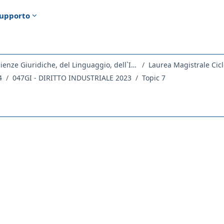
upporto
Dipartimento di Scienze Giuridiche, del Linguaggio, dell`Interpretazione e della Traduzione
Laurea Magistrale Cicl
4
047GI - DIRITTO INDUSTRIALE 2023
Topic 7
ella sezione