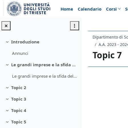
Vai al contenuto principale
Home
Calendario
Corsi
S
Introduzione
Minimizza
A.A. 2023 - 202
Topic 7
Annunci
Le grandi imprese e la sfida della sostenibilità
Minimizza
Le grandi imprese e la sfida della sostenibilità
Schema d
Topic 2
Minimizza
Topic 3
Minimizza
Topic 4
Minimizza
Topic 5
Minimizza