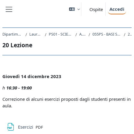
Vai al contenuto principale
Accedi
Ospite
Pannello laterale
Dipartimento di Scienze della Vita
Laurea triennale (DM270)
PS01 - SCIENZE E TECNICHE PSICOLOGICHE
A.A. 2023 - 2024
055PS - BASI STATISTICHE PER LA PSICOLOGIA 2023
20 Lezione
20 Lezione
Schema della sezione
Giovedì 14 dicembre 2023
h
1
6:30 - 19:00
Correzione di alcuni esercizi proposti dagli studenti presenti in
aula.
File
Esercizi
PDF