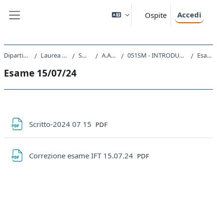
Vai al contenuto principale
Accedi
Ospite
Pannello laterale
Dipartimento di Fisica
Laurea triennale (DM270)
SM20 - FISICA
A.A. 2023 - 2024
051SM - INTRODUZIONE ALLA FISICA TEORICA 2023
Esame 15/07/24
Esame 15/07/24
Schema della sezione
File
Scritto-2024 07 15
PDF
File
Correzione esame IFT 15.07.24
PDF