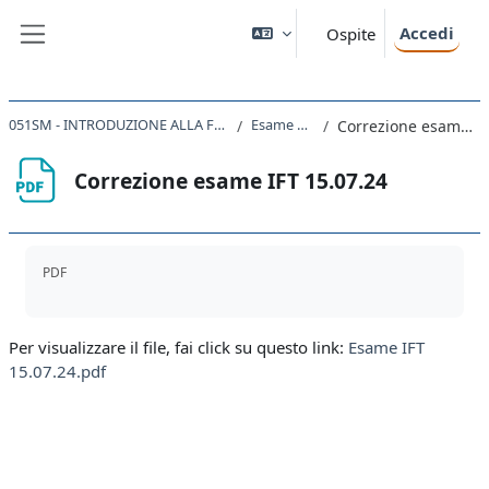
Vai al contenuto principale
Accedi
Ospite
Pannello laterale
051SM - INTRODUZIONE ALLA FISICA TEORICA 2023
Esame 15/07/24
Correzione esame IFT 15.07.24
Correzione esame IFT 15.07.24
Aggregazione dei criteri
PDF
Per visualizzare il file, fai click su questo link:
Esame IFT
15.07.24.pdf