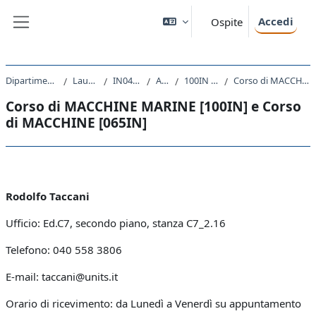
Vai al contenuto principale
Accedi
Ospite
Pannello laterale
Dipartimento di Ingegneria e Architettura
Laurea triennale (DM270)
IN04 - INGEGNERIA NAVALE
A.A. 2024 - 2025
100IN - MACCHINE MARINE 2024
Corso di MACCHINE MARINE [100IN] e Corso di MACCHINE [065IN]
Corso di MACCHINE MARINE [100IN] e Corso
di MACCHINE [065IN]
Schema della sezione
Rodolfo Taccani
Ufficio: Ed.C7, secondo piano, stanza C7_2.16
Telefono: 040 558 3806
E-mail: taccani@units.it
Orario di ricevimento: da Lunedì a Venerdì su appuntamento