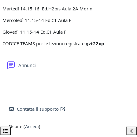
Martedì 14.15-16 Ed.H2bis Aula 2A Morin
Mercoledì 11.15-14 Ed.C1 Aula F
Giovedì 11.15-14 Ed.C1 Aula F
CODICE TEAMS per le lezioni registrate
gzt22xp
Forum
Annunci
Contatta il supporto
Ospite (
Accedi
)
Apri indice del corso
Apri