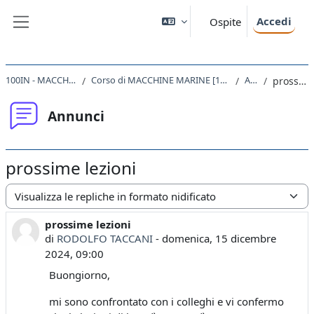
Vai al contenuto principale
Accedi
Ospite
Pannello laterale
100IN - MACCHINE MARINE 2024
Corso di MACCHINE MARINE [100IN] e Corso di MACCHINE [065IN]
Annunci
prossime lezioni
Annunci
prossime lezioni
Modalità visualizzazione
prossime lezioni
Numero di risposte: 0
di
RODOLFO TACCANI
-
domenica, 15 dicembre
2024, 09:00
Buongiorno,
mi sono confrontato con i colleghi e vi confermo