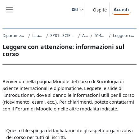
Vai al contenuto principale
Accedi
Ospite
Pannello laterale
Dipartimento di Scienze Politiche e Sociali
Laurea triennale (DM270)
SP01 - SCIENZE INTERNAZIONALI E DIPLOMATICHE
A.A. 2024 - 2025
514SP - SOCIOLOGIA 2024
Leggere con attenzione: informazioni sul corso
Leggere con attenzione: informazioni sul
corso
Schema della sezione
Benvenuti nella pagina Moodle del corso di Sociologia di
Scienze internazionali e diplomatiche. Leggete le slide di
"Introduzione", dove si danno le informazioni utili per il corso
(ricevimento, esami, ecc.). Per chiarimenti, potete contattarmi
con il Forum di Moodle o nelle altre modalità indicate.
Questo file spiega dettagliatamente gli aspetti organizzativi
del corso per tutti gli iscritti.