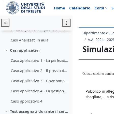
Vai al contenuto principale
Home
Calendario
Corsi
S
Lettura Caso 1 - Prima lezione
Giddens, Le conseguenze della modernità
Minimizza
Giddens, Le conseguenze della modernità
Dipartimento di Sc
A.A. 2024 - 202
Casi Analizzati in aula
Simulaz
Casi applicativi
Minimizza
Caso applicativo 1 - La perfezione o la rovina (Caso 1, Cap. 3, Hachen)
Schema d
Caso applicativo 2 - Il prezzo dell'ammissione (Caso 1, Cap. 4, Hachen)
Questa sezione contiene
Caso applicativo 3 - Dove sono finiti tutti i salmoni? (Caso 1, Cap. 5, Hachen)
Caso applicativo 4 - La gestione dei dati personali in un'azienda sanitaria
Pubblico in alle
sbagliata). La r
Caso applicativo 4
Test assegnati durante il corso
Minimizza