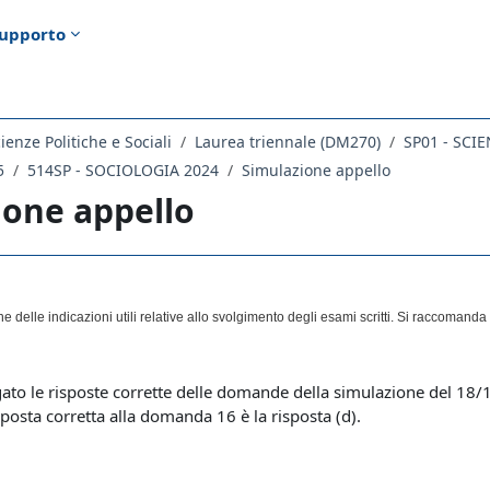
upporto
ienze Politiche e Sociali
Laurea triennale (DM270)
SP01 - SCI
5
514SP - SOCIOLOGIA 2024
Simulazione appello
ione appello
ella sezione
 delle indicazioni utili relative allo svolgimento degli esami scritti. Si raccomand
gato le risposte corrette delle domande della simulazione del 18/12/
isposta corretta alla domanda 16 è la risposta (d).