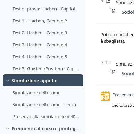
Simulazi
Test di prova: Hachen - Capitolo 1
Socio
Test 1 - Hachen, Capitolo 2
Test 2: Hachen - Capitolo 3
Pubblico in alleg
è sbagliata).
Test 3: Hachen - Capitolo 4
Test 4: Hachen - Capitolo 5
Simulazi
Test 5: Ghisleni/Privitera - Capitolo 4 su A. Giddens
Socio
Simulazione appello
Minimizza
Simulazione dell'esame
Presenza a
Simulazione dell'esame - senza risposte corrette
Indicate se 
Presenza alla simulazione dell'esame del 18/12/24
Frequenza al corso e punteggi delle attività svolte durante il corso
Minimizza