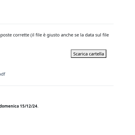
ste corrette (il file è giusto anche se la data sul file
Scarica cartella
pdf
e domenica 15/12/24
.