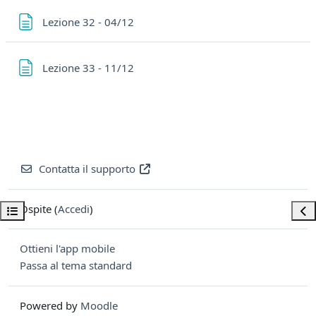
Pagina
Lezione 32 - 04/12
Pagina
Lezione 33 - 11/12
Contatta il supporto
Ospite (
Accedi
)
Apri indice del corso
Apri
Ottieni l'app mobile
Passa al tema standard
Powered by
Moodle