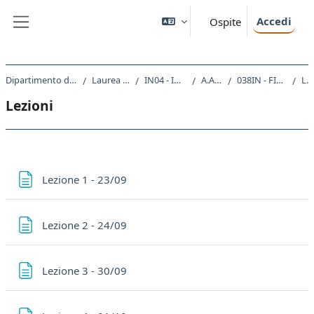
Vai al contenuto principale
Accedi
Ospite
Pannello laterale
Dipartimento di Ingegneria e Architettura
Laurea triennale (DM270)
IN04 - INGEGNERIA NAVALE
A.A. 2025 - 2026
038IN - FISICA GENERALE II 2025
Lezioni
Lezioni
Schema della sezione
Pagina
Lezione 1 - 23/09
Pagina
Lezione 2 - 24/09
Pagina
Lezione 3 - 30/09