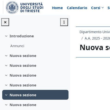
Vai al contenuto principale
Home
Calendario
Corsi
S
Introduzione
Minimizza
A.A. 2025 - 202
Nuova s
Annunci
Nuova sezione
Minimizza
Nuova sezione
Schema d
Minimizza
Nuova sezione
Minimizza
Nuova sezione
Minimizza
Nuova sezione
Minimizza
Nuova sezione
Minimizza