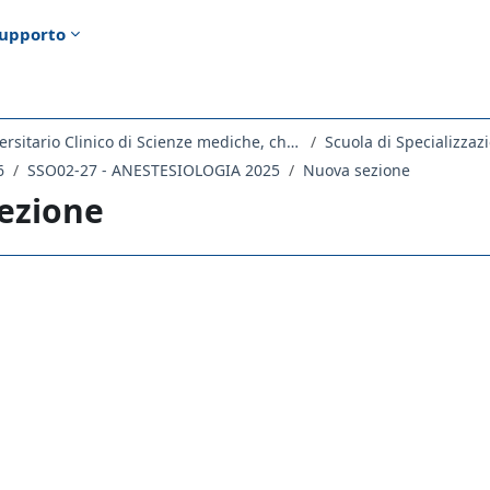
upporto
Dipartimento Universitario Clinico di Scienze mediche, chirurgiche e della salute
Scuola di Specializzaz
6
SSO02-27 - ANESTESIOLOGIA 2025
Nuova sezione
ezione
ella sezione