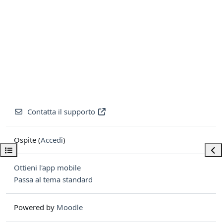
Contatta il supporto
Ospite (
Accedi
)
Apri indice del corso
Apri
Ottieni l'app mobile
Passa al tema standard
Powered by
Moodle