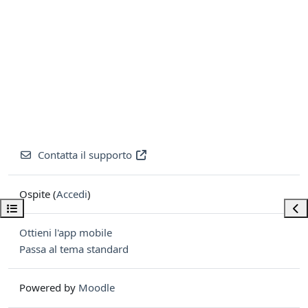
Contatta il supporto
Ospite (
Accedi
)
Apri indice del corso
Apri
Ottieni l'app mobile
Passa al tema standard
Powered by
Moodle