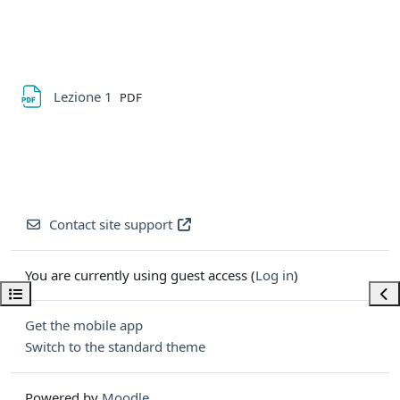
File
Lezione 1
PDF
Contact site support
You are currently using guest access (
Log in
)
Open course index
Ope
Get the mobile app
Switch to the standard theme
Powered by
Moodle