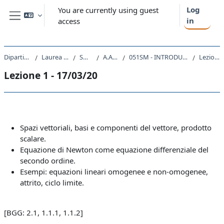
Skip to main content
Log
You are currently using guest
in
access
Side panel
Dipartimento di Fisica
Laurea triennale (DM270)
SM20 - FISICA
A.A. 2019 - 2020
051SM - INTRODUZIONE ALLA FISICA TEORICA 2019
Lezione 1 - 17/03/20
Lezione 1 - 17/03/20
Section outline
Spazi vettoriali, basi e componenti del vettore, prodotto
scalare.
Equazione di Newton come equazione differenziale del
secondo ordine.
Esempi: equazioni lineari omogenee e non-omogenee,
attrito, ciclo limite.
[BGG: 2.1, 1.1.1, 1.1.2]