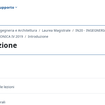
upporto
gegneria e Architettura
Laurea Magistrale
IN20 - INGEGNER
RONICA IV 2019
Introduzione
zione
ella sezione
orum
URL
le lezioni
Cartella
rali