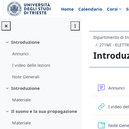
Vai al contenuto principale
Home
Calendario
Corsi
S
Dipartimento di In
Introduzione
Minimizza
271MI - ELETT
Introdu
Annunci
I video delle lezioni
Note Generali
Schema d
F
Annunci
Introduzione
Minimizza
Materiale
I video del
Il suono e la sua propagazione
Minimizza
Materiale
Note Gene